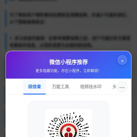
为了帮助用户理性看待免费财运测算结果，并减少可能的误区，
以下策略值得尝试：
1. 多元信息的查阅：在参考测算结果之前，用户可通过多方渠道
收集相关信息，从而形成更为全面的财运观。
×
2. 保持理性态度：用户应适度依赖这些测算结果，特别是在进行
微信小程序推荐
个人财务决策时，可以将测算结果视为一种参考，而非绝对的真
更多隐藏功能，尽在小程序，立即解锁！
理。
···
综信查
万能工具
视频祛水印
头像圈
3. 结合实际情况分析：在获得测算结果后，结合自身现实状况进
行深度分析，以理性判断当前的经济环境和财务状况。
4. 咨询专业顾问：对于财运的深入需求，可以寻求专业财务顾问
的意见，从而获得更全面的财富管理建议。