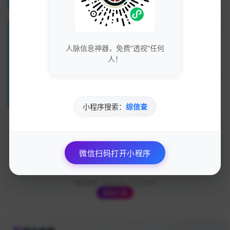
五、总结
总的来说，免费测算个人财运的服务，其准确性在很大程度上依
赖使用者的理解程度、工具的设计质量以及输入信息的准确性。
人脉信息神器，免费"透视"任何
尽管这些工具在一定程度上能够提供某种感知上的指引和心理安
人！
慰，但用户仍需对测算结果保持必要的警觉与理性思考。健康的
财务管理不仅仅依靠测算工具，更需要清晰的决策和周全的规
划。在此过程中，理性态度与综合财务知识无疑是实现优良财运
的关键所在。
小程序搜索：
综信查
点赞
0
评论
分享
微信扫码打开小程序
最后更新：2026-08-11 01:12:05
查询工具