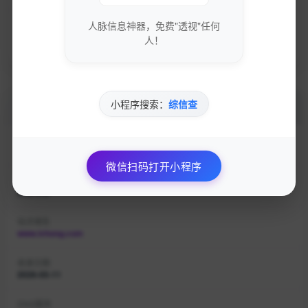
人脉信息神器，免费"透视"任何
人！
站点星级
小程序搜索：
综信查
详细信息
收录ID
#1194
微信扫码打开小程序
所属分类
资源博客
站点域名
www.ivhong.com
收录日期
2026-05-11
DNS服务