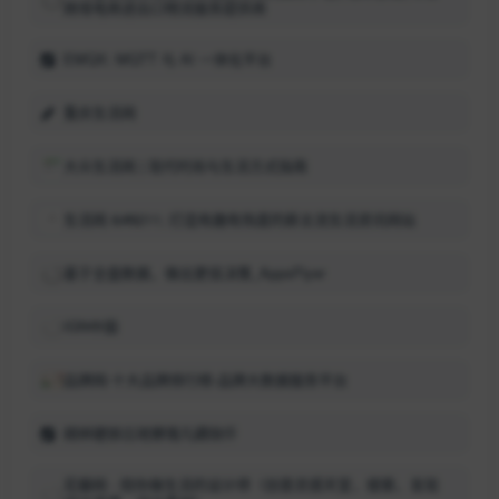
跨境电商进出口物流服务提供商
EMQX: MQTT 与 AI 一体化平台
重庆生活网
大众生活网 | 现代时尚与生活方式指南
生活网 &#8211; 打造有趣有热度的新主流生活资讯网站
基于全盘数据，做出更佳决策_AppsFlyer
IGN中国
品牌网-十大品牌排行榜-品牌大数据服务平台
鎶辨瓑锛岀珯鐐瑰凡鏆傚仠
花瓣网 - 陪你做生活的设计师（创意灵感天堂，搜索、发现