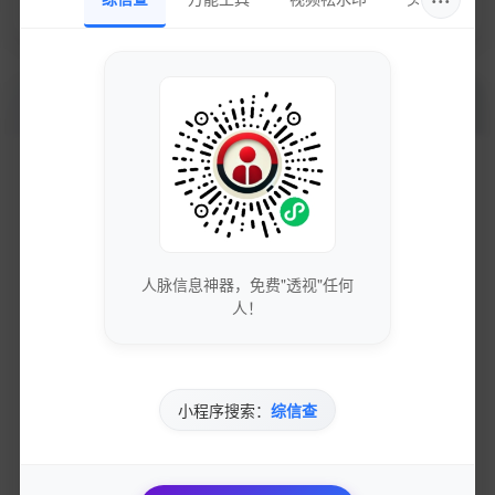
cloud yuqu llc
加入的好处
获取最新的SEO优化技巧和策略
专业团队实时更新行业动态
人脉信息神器，免费"透视"任何
人！
免费下载优质的营销工具和资源
独家资源库，价值数万元
小程序搜索：
综信查
参与专业的网络营销交流社区