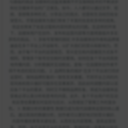
与面临的挑战 自媒体的迅猛发展离不开互联网技术的不断进步
和社交媒体平台的广泛普及。如今，人人都可以通过文字、视
频、音频等多种形式，分享自己的观点、创意和生活经历给全
球受众。尽管自媒体为我们带来了丰富的信息和多样的视角，
但这也带来了信息过载和内容同质化的问题。在这样的环境
下，自媒体用户在创作、发布和运营内容等方面将面临许多实
质性的挑战。 1. 多账号管理的困扰 许多自媒体创作者和品牌普
遍会在多个平台上开设账号，以扩大他们的受众和影响力。然
而，由于每个平台的运营规范、受众定位和内容展现方式各不
相同，管理多个账号往往耗时且繁琐。如何在各个平台间高效
地传播内容、分析数据并互动粉丝，是每一位自媒体创作者不
得不考虑的现实问题。 2. 品牌形象的维护 在多个平台进行同步
运营时，保持品牌形象的一致性至关重要。不同平台之间的内
容风格和观众偏好可能存在显著差异，因此如何调整内容以适
应各个平台的需求，同时又不稀释品牌形象，将成为自媒体运
营者必须认真分析和思考的内容。此外，各个平台用户的互动
和反馈也需要实时监控与应对，从而增加了管理工作的复杂
性。 3. 数据分析的重要性 数据已成为现代自媒体运营的核心基
石。通过高效的数据分析，创作者可以更好地识别受众偏好、
内容传播效果等关键信息，从而优化内容策略，提高运营效
率。然而，由于运营平台的多样性，数据的统一采集和分析往