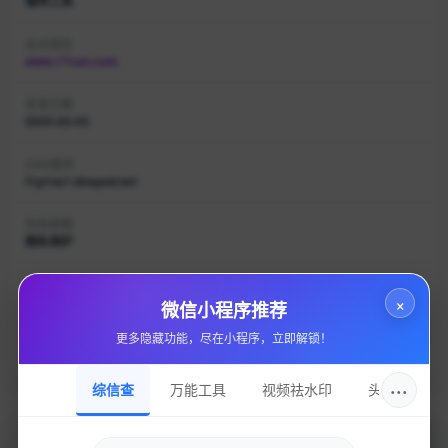
辅导工具
站点域名
www.17van.com
收录日期
2025-02-03
DNS服务
f1g1ns1.dnspod.net
持有邮箱
隐私保护
持有名称
×
隐私保护
微信小程序推荐
更多隐藏功能，尽在小程序，立即解锁！
域名注册
dnspod, inc.
···
综信查
万能工具
视频祛水印
头像圈
加入的好处