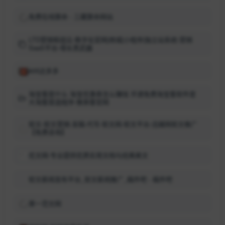
免费在线算命 - 三藏算命网站
LTD营销枢纽云-数字化官网|商城|小程序|独立站系统-营销
SaaS平台-增长黑武器
405达多多
淘宝客是什么 淘宝优惠券怎么赚钱 开源免费淘宝客软件是
大淘客首选程序-推券客官网
软文-软文营销-发稿-代写-软文网-软文平台-迅媒网软文推广
【免费咨询】
优文网-专业提供优质实用文档与经典美文
软文新闻发布平台_软文新闻推广_稿件吧 - 稿件吧
第一范文网