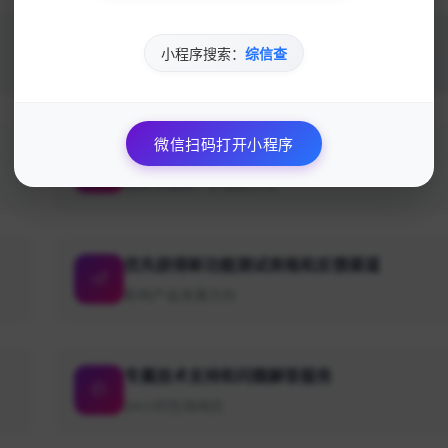
小程序搜索：
综信查
微信扫码打开小程序
免费下载优质的营销工具和资源
独家资源库，价值数万元
优先获得新功能测试资格和反馈渠道
影响产品发展方向
专属技术支持和问题解答服务
24小时在线响应