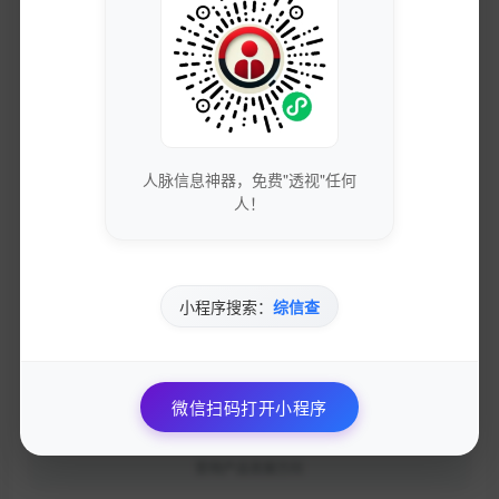
获取最新的SEO优化技巧和策略
专业团队实时更新行业动态
免费下载优质的营销工具和资源
人脉信息神器，免费"透视"任何
独家资源库，价值数万元
人！
参与专业的网络营销交流社区
小程序搜索：
综信查
与行业专家面对面交流
微信扫码打开小程序
优先获得新功能测试资格和反馈渠道
影响产品发展方向