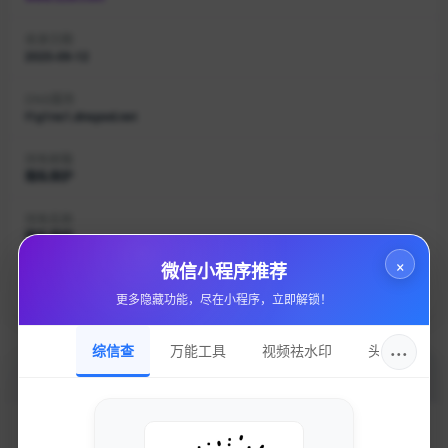
收录日期
2025-09-12
DNS服务
f1g1ns1.dnspod.net
持有邮箱
隐私保护
持有名称
隐私保护
×
微信小程序推荐
域名注册
ename technology co., ltd.
更多隐藏功能，尽在小程序，立即解锁！
···
综信查
万能工具
视频祛水印
头像圈
加入的好处